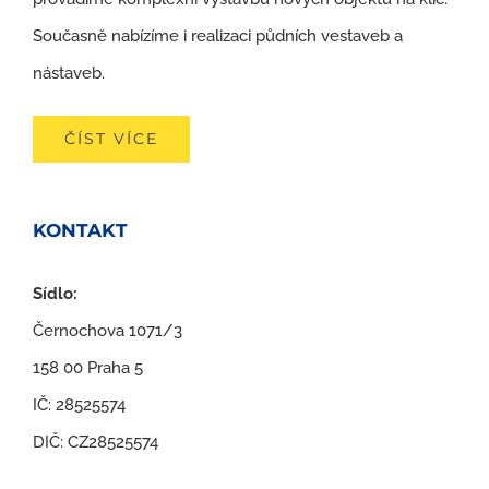
Současně nabízíme i realizaci půdních vestaveb a
nástaveb.
ČÍST VÍCE
KONTAKT
Sídlo:
Černochova 1071/3
158 00 Praha 5
IČ: 28525574
DIČ: CZ28525574