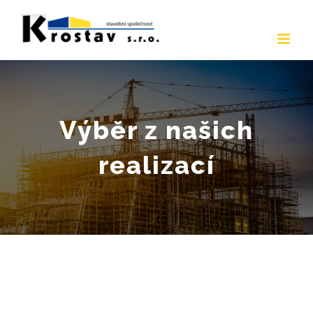
Přeskočit
na
obsah
Výběr z našich
realizací