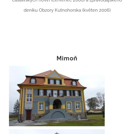
Čáslavských novin (červenec 2006) a zpravodajského
deníku Obzory Kutnohorska (květen 2006)
Mimoň