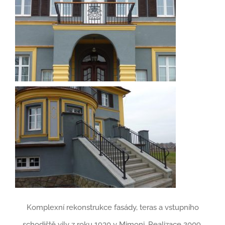
Komplexní rekonstrukce fasády, teras a vstupního
schodiště vily z roku 1930 v Mimoni. Realizace 2009,